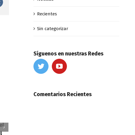
est
Vk
Recientes
Sin categorizar
Síguenos en nuestras Redes
Comentarios Recientes
el
¡Rusia se
l
AMD con 