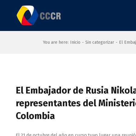
Saltar
al
contenido
You are here
:
Inicio
-
Sin categorizar
-
El Embaj
Ver
imagen
El Embajador de Rusia Nikol
más
representantes del Ministeri
grande
Colombia
El 21 de octubre del año en curso tuvo lugar una reunión