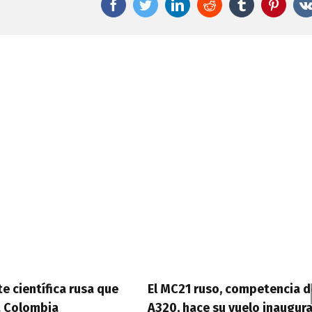
Facebook
Twitter
LinkedIn
Reddit
Tumblr
Pinter
te científica rusa que
El MC21 ruso, competencia d
a Colombia
A320, hace su vuelo inaugura