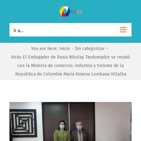
Saltar
al
contenido
Ir a...
You are here
:
Inicio
-
Sin categorizar
-
Atrás El Embajador de Rusia Nikolay Tavdumadze se reunió
con la Ministra de comercio, industria y turismo de la
República de Colombia María Ximena Lombana Villalba
Ver
imagen
más
grande