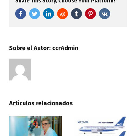
Share This Story, Choose Your Platform!
Facebook
Twitter
LinkedIn
Reddit
Tumblr
Pinterest
Vk
Sobre el Autor:
ccrAdmin
Artículos relacionados