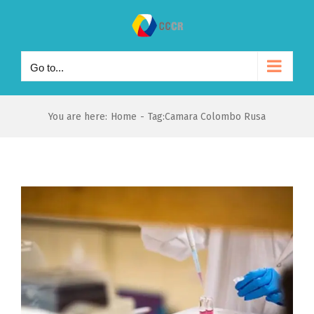
Skip
to
content
Go to...
You are here
:
Home
-
Tag:
Camara Colombo Rusa