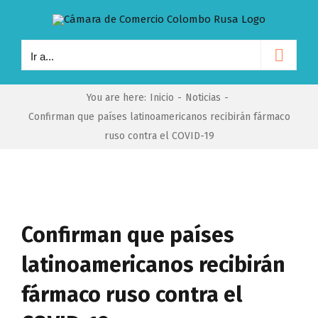
Saltar
al
contenido
Ir a...
You are here
:
Inicio
-
Noticias
-
Confirman que países latinoamericanos recibirán fármaco
ruso contra el COVID-19
Ver
imagen
Confirman que países
más
latinoamericanos recibirán
grande
fármaco ruso contra el