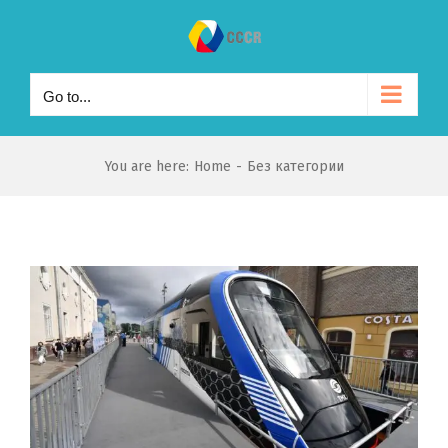
Skip
to
content
Go to...
You are here
:
Home
-
Без категории