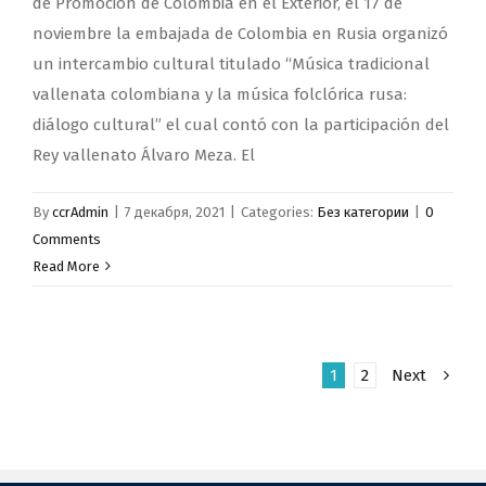
de Promoción de Colombia en el Exterior, el 17 de
noviembre la embajada de Colombia en Rusia organizó
un intercambio cultural titulado “Música tradicional
vallenata colombiana y la música folclórica rusa:
diálogo cultural” el cual contó con la participación del
Rey vallenato Álvaro Meza. El
By
ccrAdmin
|
7 декабря, 2021
|
Categories:
Без категории
|
0
Comments
Read More
1
2
Next