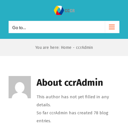
Skip
to
content
Go to...
You are here
:
Home
-
ccrAdmin
About
ccrAdmin
This author has not yet filled in any
details.
So far ccrAdmin has created 78 blog
entries.